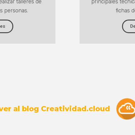
ealizar talleres de
principales técnic
as personas.
fichas d
les
De
ver al blog Creatividad.cloud