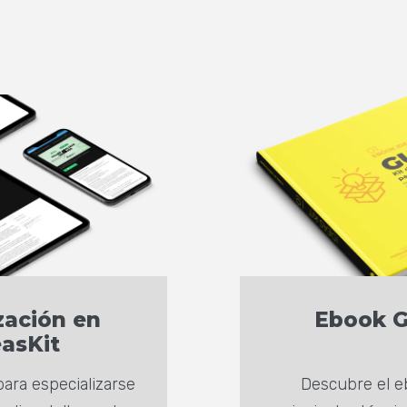
zación en
Ebook G
easKit
ara especializarse
Descubre el e